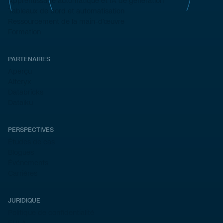
Apprentissage automatique et IA de génération
Tableaux de bord et automatisation
Ressourcement de la main-d'œuvre
Formation
PARTENAIRES
Aperçu
Alteryx
Databricks
Dataiku
PERSPECTIVES
Études de cas
Blogues
Événements
Carrières
JURIDIQUE
Politique de confidentialité
EULA