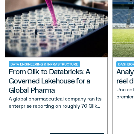
DATA ENGINEERING & INFRASTRUCTURE
DASHBOA
From Qlik to Databricks: A
Analy
Governed Lakehouse for a
réel 
Global Pharma
Une entr
premier
A global pharmaceutical company ran its
fragmen
enterprise reporting on roughly 70 Qlik
pour sui
dashboards spanning commercial,
taux d'
marketing, inventory, procurement,
logistics, manufacturing, and quality.