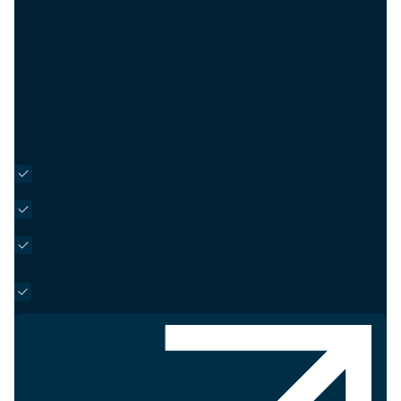
mesure vous aide à vous concentrer sur ce qui offre
vraiment une valeur réelle et exploitable tout en
réduisant le bruit des initiatives irréalistes. Exploitez
tout le potentiel de vos actifs de données et identifiez
des applications pratiques à fort impact sur l'ensemble
de votre chaîne de valeur.
Vérification de l'analyse des données
Vérification de la capacité des talents
Évaluation de la maturité organisationnelle
Création d'une feuille de route pour les cas
d'utilisation