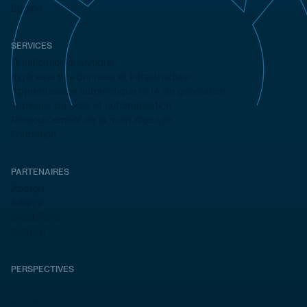
Équipe
SERVICES
Planification analytique
Ingénierie des données et infrastructure
Apprentissage automatique et IA de génération
Tableaux de bord et automatisation
Ressourcement de la main-d'œuvre
Formation
PARTENAIRES
Aperçu
Alteryx
Databricks
Dataiku
PERSPECTIVES
Études de cas
Blogues