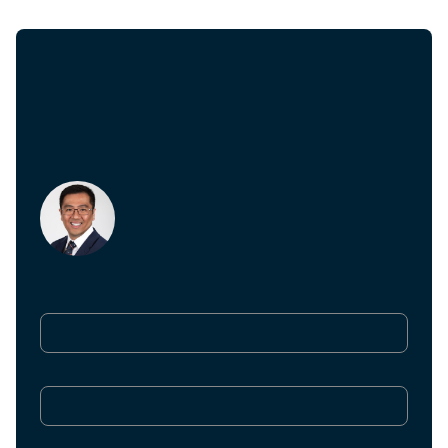
Vous souhaitez en
savoir plus ?
Remplissez le formulaire ci-dessous et nous
vous répondrons dans les plus brefs délais.
William Chan
Fondateur et chef de la direction
Prénom*
Nom de famille *