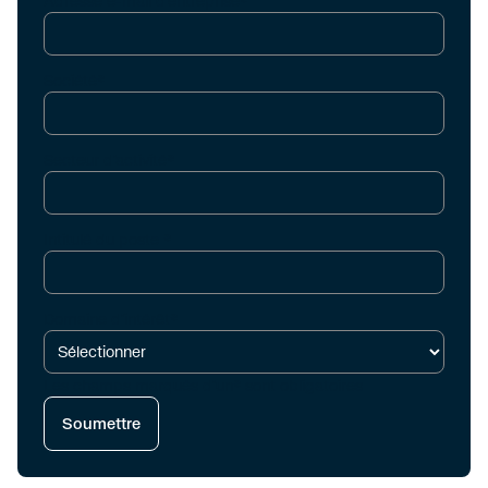
Adresse e-mail d'entreprise*
Société*
Secteur d'activité*
Intitulé du poste *
Domaine d'intérêt*
Les champs marqués d'un* sont obligatoires