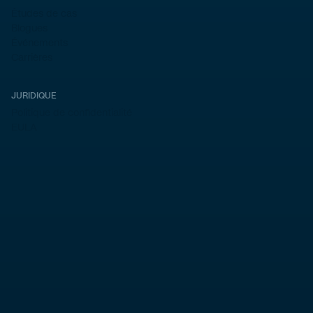
Études de cas
Blogues
Événements
Carrières
JURIDIQUE
Politique de confidentialité
EULA