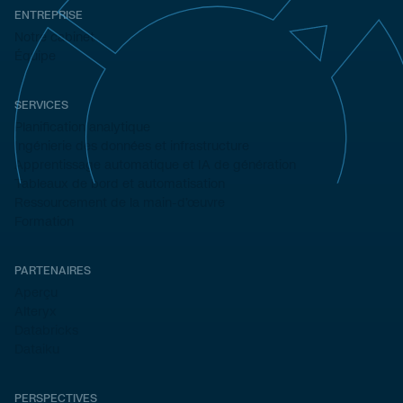
ENTREPRISE
Notre cabinet
Équipe
SERVICES
Planification analytique
Ingénierie des données et infrastructure
Apprentissage automatique et IA de génération
Tableaux de bord et automatisation
Ressourcement de la main-d'œuvre
Formation
PARTENAIRES
Aperçu
Alteryx
Databricks
Dataiku
PERSPECTIVES